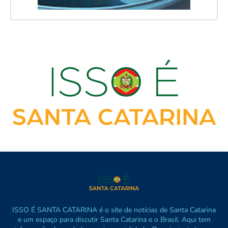
ISSO É SANTA CATARINA é o site de notícias de Santa Catarina
e um espaço para discutir Santa Catarina e o Brasil. Aqui tem