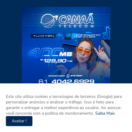
Este site utiliza cookies e tecnologias de terceiros (Google) para
personalizar anúncios e analisar o tráfego. Isso é feito para
garantir e entregar a melhor experiência ao usuário. Ao acessar,
você concorda com a política de monitoramento.
Saiba Mais
Aceitar !