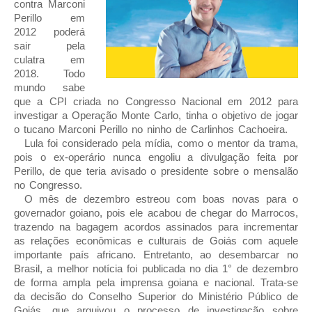
contra Marconi
Perillo em
2012 poderá
sair pela
culatra em
2018. Todo
mundo sabe
que a CPI criada no Congresso Nacional em 2012 para
investigar a Operação Monte Carlo, tinha o objetivo de jogar
o tucano Marconi Perillo no ninho de Carlinhos Cachoeira.
Lula foi considerado pela mídia, como o mentor da trama,
pois o ex-operário nunca engoliu a divulgação feita por
Perillo, de que teria avisado o presidente sobre o mensalão
no Congresso.
O mês de dezembro estreou com boas novas para o
governador goiano, pois ele acabou de chegar do Marrocos,
trazendo na bagagem acordos assinados para incrementar
as relações econômicas e culturais de Goiás com aquele
importante país africano. Entretanto, ao desembarcar no
Brasil, a melhor notícia foi publicada no dia 1° de dezembro
de forma ampla pela imprensa goiana e nacional. Trata-se
da decisão do Conselho Superior do Ministério Público de
Goiás, que arquivou o processo de investigação sobre