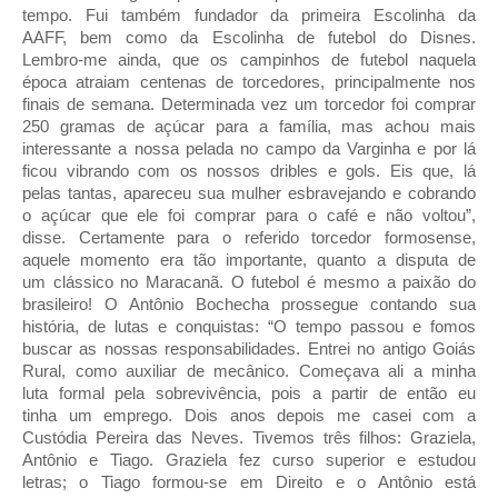
tempo. Fui também fundador da primeira Escolinha da
AAFF, bem como da Escolinha de futebol do Disnes.
Lembro-me ainda, que os campinhos de futebol naquela
época atraiam centenas de torcedores, principalmente nos
finais de semana. Determinada vez um torcedor foi comprar
250 gramas de açúcar para a família, mas achou mais
interessante a nossa pelada no campo da Varginha e por lá
ficou vibrando com os nossos dribles e gols. Eis que, lá
pelas tantas, apareceu sua mulher esbravejando e cobrando
o açúcar que ele foi comprar para o café e não voltou”,
disse. Certamente para o referido torcedor formosense,
aquele momento era tão importante, quanto a disputa de
um clássico no Maracanã. O futebol é mesmo a paixão do
brasileiro! O Antônio Bochecha prossegue contando sua
história, de lutas e conquistas: “O tempo passou e fomos
buscar as nossas responsabilidades. Entrei no antigo Goiás
Rural, como auxiliar de mecânico. Começava ali a minha
luta formal pela sobrevivência, pois a partir de então eu
tinha um emprego. Dois anos depois me casei com a
Custódia Pereira das Neves. Tivemos três filhos: Graziela,
Antônio e Tiago. Graziela fez curso superior e estudou
letras; o Tiago formou-se em Direito e o Antônio está