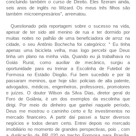
concluindo também o curso de Direito. Eles fizeram ainda,
seis anos de inglês no Wizard. Os meus três filhos são
também microempresários”, arrematou.
Questionado pela reportagem sobre o sucesso na vida,
apesar de ter sido até menino de rua e ter dormido por
muitas noites no palhão de uma beneficiadora de arroz na
cidade, o seu Antônio Bochecha foi categórico: “ Eu tinha
apenas uma bicicleta velha, mas logo percebi que Deus
tinha um plano na minha vida. Quando eu já trabalhava no
Goiás Rural, como auxiliar de mecânico, surgiu a
oportunidade para eu treinar a Escolinha de Futebol de
Formosa no Estádio Diogão. Fui bem sucedido e por lá
passaram meninos, que hoje são: policiais de alta patente,
advogados, médicos, engenheiros, professores, promotores
e juízes. O doutor Wilson da Silva Dias, diretor geral do
Foro de Goiânia, é um dos exemplos da escolinha que
dirigi. Por meio do dinheiro que ganhei naquele período,
Deus me mostrou o caminho certo e fiz investimentos no
mercado financeiro. A partir daí passei a fazer diversos
negócios e todos deram certo. Entrei depois no mercado
imobiliário no momento de grandes perspectivas, pois , com
a duplicação da BR 020 no trecho Formosa para Brasília,