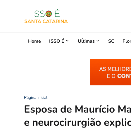
Home
ISSO É
Uĺtimas
SC
Flo
Página inicial
Esposa de Maurício Man
e neurocirurgião explic