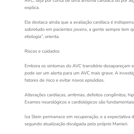
AVC, seja por conta de uma arritmia cardíaca ou por al
explica.
Ele destaca ainda que a avaliação cardíaca é indispen
sobretudo em pacientes jovens, a gente sempre tem que
etiologia”, orienta.
Riscos e cuidados
Embora os sintomas do AVC transitório desapareçam e
pode ser um alerta para um AVC mais grave. A investiga
fatores de risco e evitar novos episódios.
Alterações cardíacas, arritmias, defeitos congênitos, 
Exames neurológicos e cardiológicos são fundamentais 
Iza Stein permanece em recuperação, e a expectativa d
segundo atualização divulgada pelo próprio Manieri.