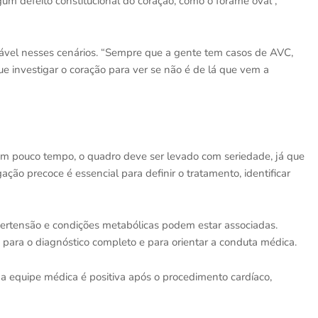
gum defeito constitucional do coração, como o forame oval”,
sável nesses cenários. “Sempre que a gente tem casos de AVC,
 investigar o coração para ver se não é de lá que vem a
m pouco tempo, o quadro deve ser levado com seriedade, já que
ção precoce é essencial para definir o tratamento, identificar
hipertensão e condições metabólicas podem estar associadas.
para o diagnóstico completo e para orientar a conduta médica.
a equipe médica é positiva após o procedimento cardíaco,