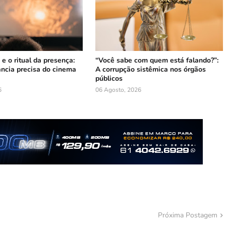
 e o ritual da presença:
“Você sabe com quem está falando?”:
ância precisa do cinema
A corrupção sistêmica nos órgãos
públicos
6
06 Agosto, 2026
Próxima Postagem