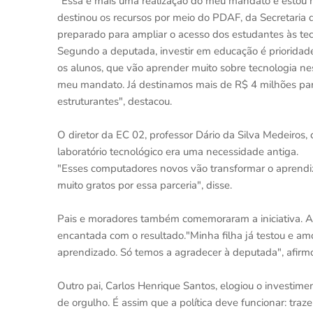
"Essa é mais uma realização do meu mandato e estou m
destinou os recursos por meio do PDAF, da Secretaria 
preparado para ampliar o acesso dos estudantes às tec
Segundo a deputada, investir em educação é prioridade 
os alunos, que vão aprender muito sobre tecnologia n
meu mandato. Já destinamos mais de R$ 4 milhões par
estruturantes", destacou.
O diretor da EC 02, professor Dário da Silva Medeiros,
laboratório tecnológico era uma necessidade antiga.
"Esses computadores novos vão transformar o aprendi
muito gratos por essa parceria", disse.
Pais e moradores também comemoraram a iniciativa. A
encantada com o resultado."Minha filha já testou e amo
aprendizado. Só temos a agradecer à deputada", afirm
Outro pai, Carlos Henrique Santos, elogiou o investime
de orgulho. É assim que a política deve funcionar: tra