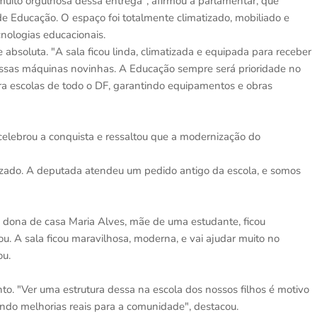
uito orgulhosa dessa entrega", afirmou a parlamentar, que
de Educação. O espaço foi totalmente climatizado, mobiliado e
nologias educacionais.
absoluta. "A sala ficou linda, climatizada e equipada para receber
essas máquinas novinhas. A Educação sempre será prioridade no
a escolas de todo o DF, garantindo equipamentos e obras
 celebrou a conquista e ressaltou que a modernização do
zado. A deputada atendeu um pedido antigo da escola, e somos
 dona de casa Maria Alves, mãe de uma estudante, ficou
u. A sala ficou maravilhosa, moderna, e vai ajudar muito no
ou.
nto. "Ver uma estrutura dessa na escola dos nossos filhos é motivo
zendo melhorias reais para a comunidade", destacou.