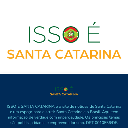
ISSO É SANTA CATARINA é o site de notícias de Santa Catarina
e um espaço para discutir Santa Catarina e o Brasil. Aqui tem
informação de verdade com imparcialidade. Os principais temas
são política, cidades e empreendedorismo. DRT 0010556/DF.