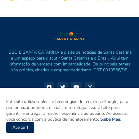
ISSO É SANTA CATARINA é o site de notícias de Santa Catarina
e um espaço para discutir Santa Catarina e o Brasil. Aqui tem
informação de verdade com imparcialidade. Os principais temas
são política, cidades e empreendedorismo. DRT 0010556/DF.
Este site utiliza cookies e tecnologias de terceiros (Google) para
personalizar anúncios e analisar o tráfego. Isso é feito para
garantir e entregar a melhor experiência ao usuário. Ao acessar,
você concorda com a política de monitoramento.
Saiba Mais
Aceitar !