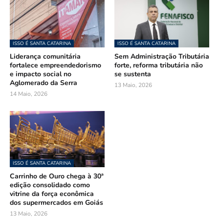
ISSO É SANTA CATARINA
ISSO É SANTA CATARINA
Liderança comunitária
Sem Administração Tributária
fortalece empreendedorismo
forte, reforma tributária não
e impacto social no
se sustenta
Aglomerado da Serra
13 Maio, 2026
14 Maio, 2026
ISSO É SANTA CATARINA
Carrinho de Ouro chega à 30ª
edição consolidado como
vitrine da força econômica
dos supermercados em Goiás
13 Maio, 2026