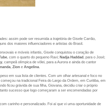
des: assim pode ser resumida a trajetória de Gisele Carrão,
uns dos maiores influenciadores e artistas do Brasil.
nxovais e móveis infantis, Gisele conquistou o coração de
 Tube
, com o quarto do pequeno Ravi;
Nadja Haddad
, para o José;
ay
, campeã olímpica de vôlei, para a Aurora e ainda do cantor
rnanda
,
Zion
e
Angelina
.
eso em sua lista de clientes. Com um olhar artesanal e foco no
 começou na tradicional Feira do Largo da Ordem, em Curitiba, em
o ficou grávida de sua filha, Giovana, decidiu criar o próprio
m tanto sucesso que logo começaram a ser encomendadas por
com carinho e personalizado. Foi aí que vi uma oportunidade de