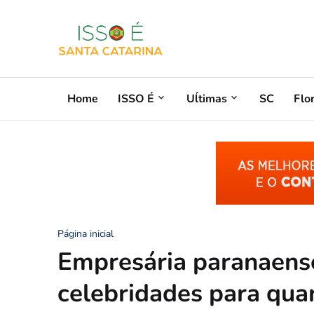
Home
ISSO É
Uĺtimas
SC
Flo
Página inicial
Empresária paranaense
celebridades para qua