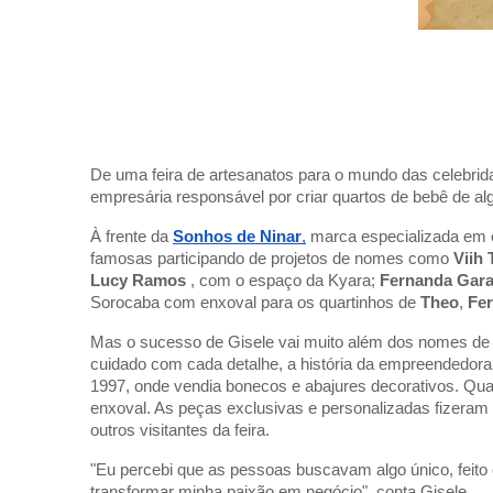
De uma feira de artesanatos para o mundo das celebrida
empresária responsável por criar quartos de bebê de alg
À frente da
Sonhos de Ninar
,
marca especializada em e
famosas participando de projetos de nomes como
Viih
Lucy Ramos
, com o espaço da Kyara;
Fernanda Gar
Sorocaba com enxoval para os quartinhos de
Theo
,
Fe
Mas o sucesso de Gisele vai muito além dos nomes de p
cuidado com cada detalhe, a história da empreendedora
1997, onde vendia bonecos e abajures decorativos. Quand
enxoval. As peças exclusivas e personalizadas fizera
outros visitantes da feira.
"Eu percebi que as pessoas buscavam algo único, feito 
transformar minha paixão em negócio", conta Gisele.