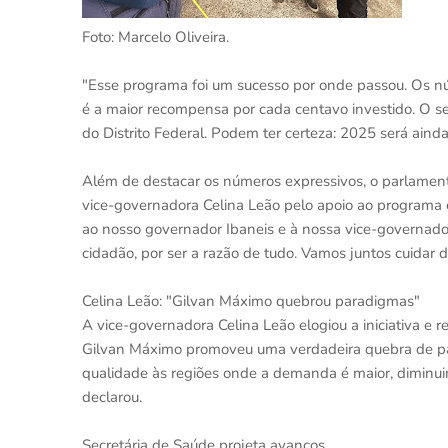
Foto: Marcelo Oliveira.
"Esse programa foi um sucesso por onde passou. Os nú
é a maior recompensa por cada centavo investido. O se
do Distrito Federal. Podem ter certeza: 2025 será aind
Além de destacar os números expressivos, o parlament
vice-governadora Celina Leão pelo apoio ao programa 
ao nosso governador Ibaneis e à nossa vice-governador
cidadão, por ser a razão de tudo. Vamos juntos cuidar 
Celina Leão: "Gilvan Máximo quebrou paradigmas"
A vice-governadora Celina Leão elogiou a iniciativa e 
Gilvan Máximo promoveu uma verdadeira quebra de par
qualidade às regiões onde a demanda é maior, diminui
declarou.
Secretária de Saúde projeta avanços