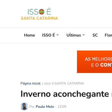
Home
ISSO É
Uĺtimas
SC
Flo
Página inicial
isso é SANTA CATARINA
Inverno aconchegante 
Por
Paulo Melo
-
12:05