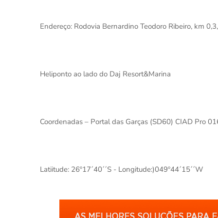
Endereço: Rodovia Bernardino Teodoro Ribeiro, km 0,3,
Heliponto ao lado do Daj Resort&Marina
Coordenadas – Portal das Garças (SD60) CIAD Pro 0
Latiitude: 26º17´40´´S - Longitude:)049º44´15´´W