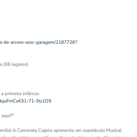
ia-de-arvore-sesc-garagem/2187726?
a (06 lugares)
a primeira infância:
fV3tquFmCxK31-71-3tz1O5
 aqui?"
mília! A Camerata Caipira apresenta um espetáculo Musical