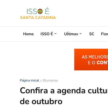
Home
ISSO É
Uĺtimas
SC
Flo
Página inicial
Blumenau
Confira a agenda cult
de outubro