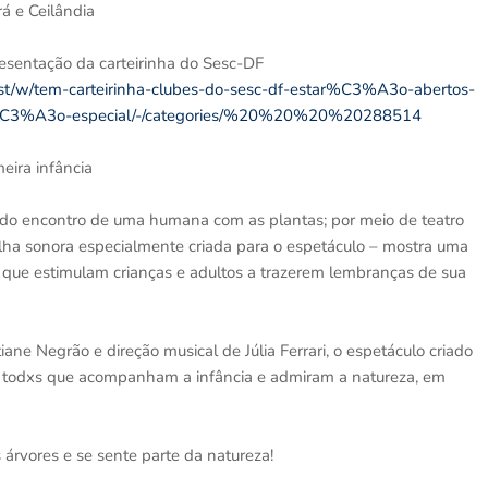
á e Ceilândia
resentação da carteirinha do Sesc-DF
st/w/tem-carteirinha-clubes-do-sesc-df-estar%C3%A3o-abertos-
3%A3o-especial/-/categories/%20%20%20%20288514
eira infância
 do encontro de uma humana com as plantas; por meio de teatro
lha sonora especialmente criada para o espetáculo – mostra uma
ade que estimulam crianças e adultos a trazerem lembranças de sua
ane Negrão e direção musical de Júlia Ferrari, o espetáculo criado
ara todxs que acompanham a infância e admiram a natureza, em
árvores e se sente parte da natureza!