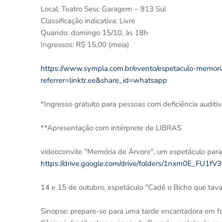
Local: Teatro Sesc Garagem – 913 Sul
Classificação indicativa: Livre
Quando: domingo 15/10, às 18h
Ingressos: R$ 15,00 (meia)
https://www.sympla.com.br/evento/espetaculo-memor
referrer=linktr.ee&share_id=whatsapp
*Ingresso gratuito para pessoas com deficiência auditiv
**Apresentação com intérprete de LIBRAS
videoconvite "Memória de Árvore", um espetáculo para 
https://drive.google.com/drive/folders/1nxm0E_FU1
14 e 15 de outubro, espetáculo "Cadê o Bicho que tava
Sinopse: prepare-se para uma tarde encantadora em fa