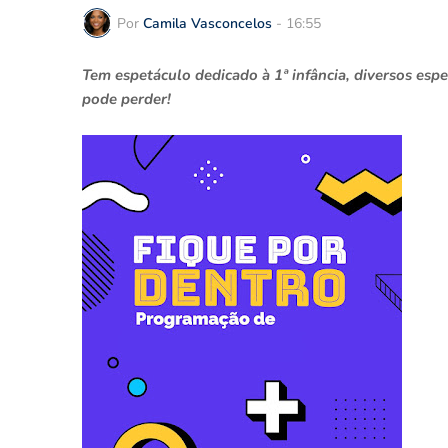
Por
Camila Vasconcelos
-
16:55
Tem espetáculo dedicado à 1ª infância, diversos esp
pode perder!