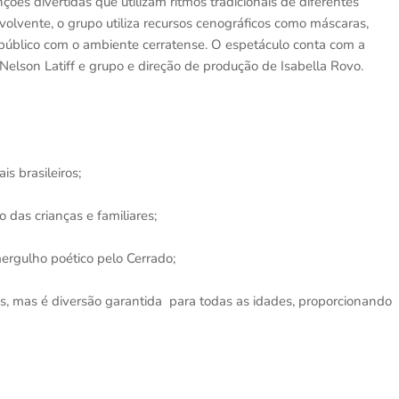
ções divertidas que utilizam ritmos tradicionais de diferentes
nvolvente, o grupo utiliza recursos cenográficos como máscaras,
 público com o ambiente cerratense. O espetáculo conta com a
Nelson Latiff e grupo e direção de produção de Isabella Rovo.
s brasileiros;
 das crianças e familiares;
mergulho poético pelo Cerrado;
os, mas é diversão garantida para todas as idades, proporcionando