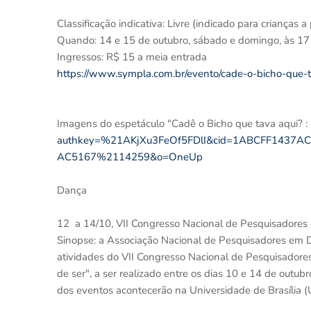
Classificação indicativa: Livre (indicado para crianças a
Quando: 14 e 15 de outubro, sábado e domingo, às 17
Ingressos: R$ 15 a meia entrada
https://www.sympla.com.br/evento/cade-o-bicho-que
Imagens do espetáculo "Cadê o Bicho que tava aqui? :
authkey=%21AKjXu3FeOf5FDlI&cid=1ABCFF1437
AC5167%2114259&o=OneUp
Dança
12 a 14/10, VII Congresso Nacional de Pesquisadore
Sinopse: a Associação Nacional de Pesquisadores em D
atividades do VII Congresso Nacional de Pesquisadore
de ser", a ser realizado entre os dias 10 e 14 de outu
dos eventos acontecerão na Universidade de Brasília (