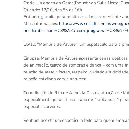
Onde: Unidades do Gama,Taguatinga Sul e Norte, Guar
Quando: 12/10, das 8h às 16h
Entrada: gratuita para adultos e crianças, mediante ap
Mais informações:
https://www.sescdf.com.br/web/gue
no-dia-da-crian%C3%A7a-com-programa%C3%A7%C
15/10: "Memória de Árvore", um espetáculo para a prim
Sinopse: Memória de Árvore apresenta cenas poéticas
de animação, teatro de sombras e dança – com uma tri
relação de afeto, vínculo, respeito, cuidado e ludicid
relação cotidiana com a natureza.
Com direção de Rita de Almeida Castro, atuação de Kati
especialmente para a faixa etária de 4 a 6 anos, é p
especial as árvores.
Venham assistir um espetáculo feito para quem ama as 