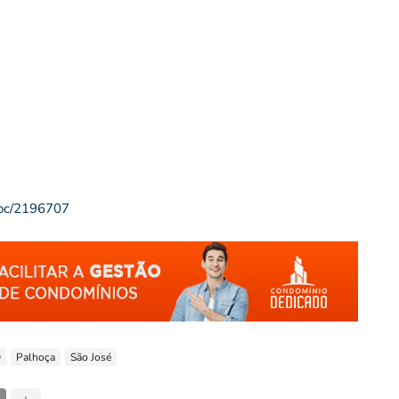
soc/2196707
O
Palhoça
São José