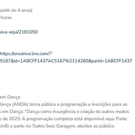
 partir de 4 anos)
 horas
-tava-aqui/2181050
https://onedrive.live.com/?
AC5167&id=1ABCFF1437AC5167%2114260&parId=1ABCFF1437
s em Dança
ança (ANDA) torna pública a programação e inscrições para as
s em Dança: "Dança como insurgência e criação de outros modos
bro de 2023. A programação completa está disponível aqui. Parte
UnB) e parte no Teatro Sesc Garagem, abertos ao público.