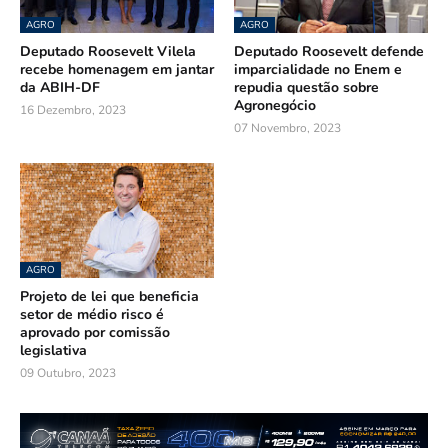
AGRO
AGRO
Deputado Roosevelt Vilela
Deputado Roosevelt defende
recebe homenagem em jantar
imparcialidade no Enem e
da ABIH-DF
repudia questão sobre
Agronegócio
16 Dezembro, 2023
07 Novembro, 2023
AGRO
Projeto de lei que beneficia
setor de médio risco é
aprovado por comissão
legislativa
09 Outubro, 2023