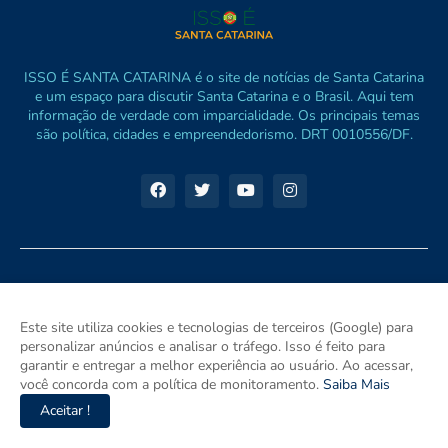
ISSO É SANTA CATARINA é o site de notícias de Santa Catarina
e um espaço para discutir Santa Catarina e o Brasil. Aqui tem
informação de verdade com imparcialidade. Os principais temas
são política, cidades e empreendedorismo. DRT 0010556/DF.
Este site utiliza cookies e tecnologias de terceiros (Google) para
personalizar anúncios e analisar o tráfego. Isso é feito para
garantir e entregar a melhor experiência ao usuário. Ao acessar,
você concorda com a política de monitoramento.
Saiba Mais
Aceitar !