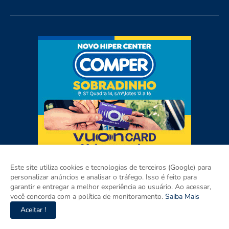
Este site utiliza cookies e tecnologias de terceiros (Google) para
personalizar anúncios e analisar o tráfego. Isso é feito para
garantir e entregar a melhor experiência ao usuário. Ao acessar,
você concorda com a política de monitoramento.
Saiba Mais
Aceitar !