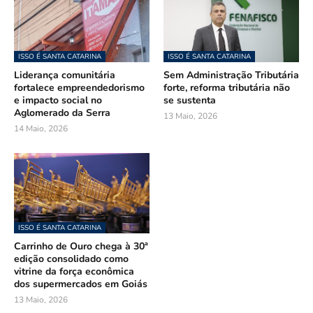
ISSO É SANTA CATARINA
ISSO É SANTA CATARINA
Liderança comunitária
Sem Administração Tributária
fortalece empreendedorismo
forte, reforma tributária não
e impacto social no
se sustenta
Aglomerado da Serra
13 Maio, 2026
14 Maio, 2026
ISSO É SANTA CATARINA
Carrinho de Ouro chega à 30ª
edição consolidado como
vitrine da força econômica
dos supermercados em Goiás
13 Maio, 2026