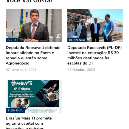
Você Vai Gostar
AGRO
BLUMENAU
Deputado Roosevelt defende
Deputado Roosevelt (PL-DF)
imparcialidade no Enem e
investe na educação: R$ 30
repudia questão sobre
milhões destinados às
Agronegócio
escolas do DF
07 Novembro, 2023
25 Outubro, 2023
BLUMENAU
Brasília Mais TI promete
agitar a capital com
inovações e debates