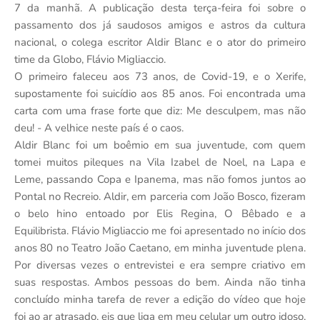
7 da manhã. A publicação desta terça-feira foi sobre o
passamento dos já saudosos amigos e astros da cultura
nacional, o colega escritor Aldir Blanc e o ator do primeiro
time da Globo, Flávio Migliaccio.
O primeiro faleceu aos 73 anos, de Covid-19, e o Xerife,
supostamente foi suicídio aos 85 anos. Foi encontrada uma
carta com uma frase forte que diz: Me desculpem, mas não
deu! - A velhice neste país é o caos.
Aldir Blanc foi um boêmio em sua juventude, com quem
tomei muitos pileques na Vila Izabel de Noel, na Lapa e
Leme, passando Copa e Ipanema, mas não fomos juntos ao
Pontal no Recreio. Aldir, em parceria com João Bosco, fizeram
o belo hino entoado por Elis Regina, O Bêbado e a
Equilibrista. Flávio Migliaccio me foi apresentado no início dos
anos 80 no Teatro João Caetano, em minha juventude plena.
Por diversas vezes o entrevistei e era sempre criativo em
suas respostas. Ambos pessoas do bem. Ainda não tinha
concluído minha tarefa de rever a edição do vídeo que hoje
foi ao ar atrasado, eis que liga em meu celular um outro idoso,