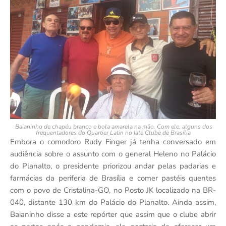
Baianinho de chapéu branco e bola amarela na mão. Com ele, alguns dos
frequentadores do Quartier Latin no Iate Clube de Brasília
Embora o comodoro Rudy Finger já tenha conversado em
audiência sobre o assunto com o general Heleno no Palácio
do Planalto, o presidente priorizou andar pelas padarias e
farmácias da periferia de Brasília e comer pastéis quentes
com o povo de Cristalina-GO, no Posto JK localizado na BR-
040, distante 130 km do Palácio do Planalto. Ainda assim,
Baianinho disse a este repórter que assim que o clube abrir