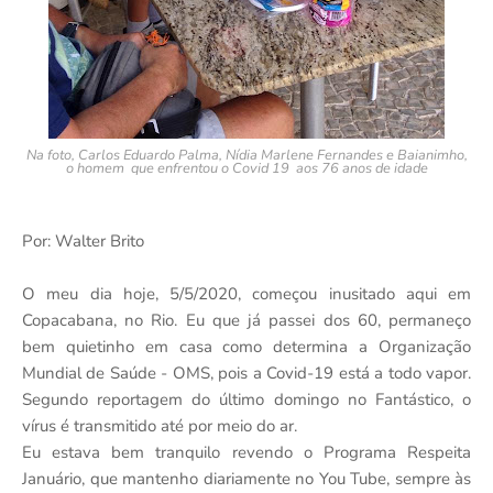
Na foto, Carlos Eduardo Palma, Nídia Marlene Fernandes e Baianimho,
o homem que enfrentou o Covid 19 aos 76 anos de idade
Por: Walter Brito
O meu dia hoje, 5/5/2020, começou inusitado aqui em
Copacabana, no Rio. Eu que já passei dos 60, permaneço
bem quietinho em casa como determina a Organização
Mundial de Saúde - OMS, pois a Covid-19 está a todo vapor.
Segundo reportagem do último domingo no Fantástico, o
vírus é transmitido até por meio do ar.
Eu estava bem tranquilo revendo o Programa Respeita
Januário, que mantenho diariamente no You Tube, sempre às