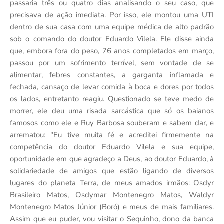
passaria três ou quatro dias analisando o seu caso, que
precisava de ação imediata. Por isso, ele montou uma UTI
dentro de sua casa com uma equipe médica de alto padrão
sob o comando do doutor Eduardo Vilela. Ele disse ainda
que, embora fora do peso, 76 anos completados em março,
passou por um sofrimento terrível, sem vontade de se
alimentar, febres constantes, a garganta inflamada e
fechada, cansaço de levar comida à boca e dores por todos
os lados, entretanto reagiu. Questionado se teve medo de
morrer, ele deu uma risada sarcástica que só os baianos
famosos como ele e Ruy Barbosa souberam e sabem dar, e
arrematou: "Eu tive muita fé e acreditei firmemente na
competência do doutor Eduardo Vilela e sua equipe,
oportunidade em que agradeço a Deus, ao doutor Eduardo, à
solidariedade de amigos que estão ligando de diversos
lugares do planeta Terra, de meus amados irmãos: Osdyr
Brasileiro Matos, Osdymar Montenegro Matos, Waldyr
Montenegro Matos Júnior (Boró) e meus de mais familiares.
Assim que eu puder, vou visitar o Sequinho, dono da banca