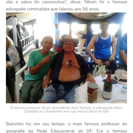
são e salvo do coronavírus", disse. Nilson foi o famoso
advogado criminalista que faleceu aos 56 anos.
O eterno assessor do ex-presidente José Sarney, o advogado Hezir
Spíndola e o Baianinho em sua mesa cativa no Iate
Baininho foi, em seu tempo, o mais famoso professor de
geografia da Rede Educacional do DF. Era o famoso