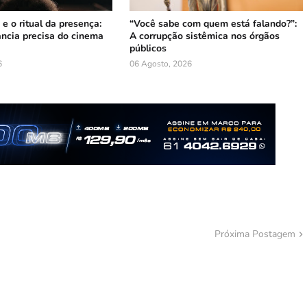
 e o ritual da presença:
“Você sabe com quem está falando?”:
ância precisa do cinema
A corrupção sistêmica nos órgãos
públicos
6
06 Agosto, 2026
Próxima Postagem