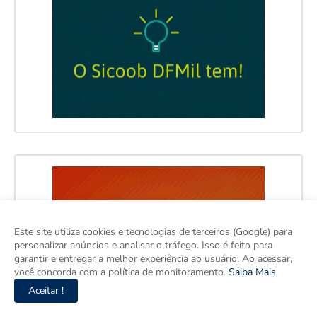
Este site utiliza cookies e tecnologias de terceiros (Google) para
personalizar anúncios e analisar o tráfego. Isso é feito para
garantir e entregar a melhor experiência ao usuário. Ao acessar,
você concorda com a política de monitoramento.
Saiba Mais
Aceitar !