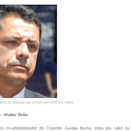
tico foi testado nas urnas com 400 mil votos
r :Walter Brito
lo ex-administrador do Cruzeiro
, entra pra valer na
Zenobio Rocha