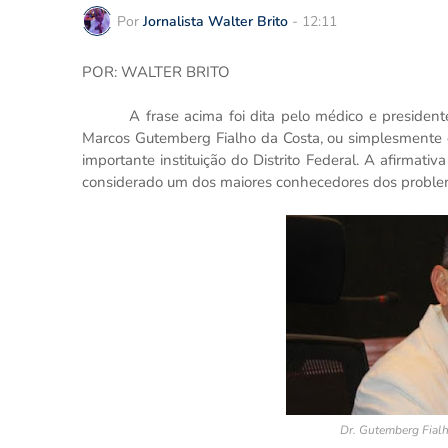
Por
Jornalista Walter Brito
-
12:11
POR: WALTER BRITO
A frase acima foi dita pelo médico e presiden
Marcos Gutemberg Fialho da Costa, ou simplesmente d
importante instituição do Distrito Federal. A afirmat
considerado um dos maiores conhecedores dos problema
Dr. Gutemberg Fialh