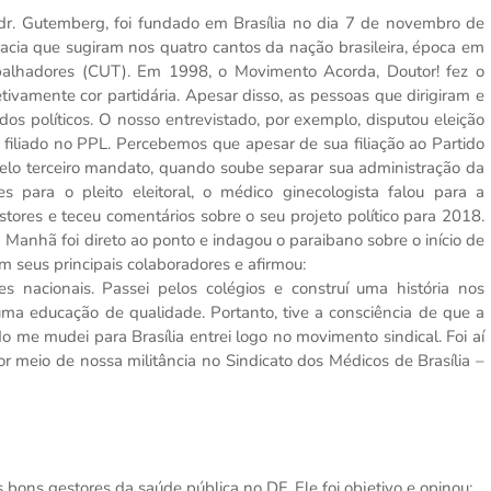
o dr. Gutemberg, foi fundado em Brasília no dia 7 de novembro de
cia que sugiram nos quatro cantos da nação brasileira, época em
rabalhadores (CUT). Em 1998, o Movimento Acorda, Doutor! fez o
ivamente cor partidária. Apesar disso, as pessoas que dirigiram e
idos políticos. O nosso entrevistado, por exemplo, disputou eleição
 filiado no PPL. Percebemos que apesar de sua filiação ao Partido
 pelo terceiro mandato, quando soube separar sua administração da
s para o pleito eleitoral, o médico ginecologista falou para a
tores e teceu comentários sobre o seu projeto político para 2018.
a Manhã foi direto ao ponto e indagou o paraibano sobre o início de
m seus principais colaboradores e afirmou:
 nacionais. Passei pelos colégios e construí uma história nos
ma educação de qualidade. Portanto, tive a consciência de que a
do me mudei para Brasília entrei logo no movimento sindical. Foi aí
r meio de nossa militância no Sindicato dos Médicos de Brasília –
 bons gestores da saúde pública no DF. Ele foi objetivo e opinou: