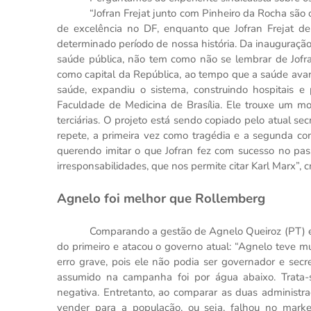
“Jofran Frejat junto com Pinheiro da Rocha são o
de excelência no DF, enquanto que Jofran Frejat de
determinado período de nossa história. Da inauguração
saúde pública, não tem como não se lembrar de Jofran
como capital da República, ao tempo que a saúde ava
saúde, expandiu o sistema, construindo hospitais 
Faculdade de Medicina de Brasília. Ele trouxe um mo
terciárias. O projeto está sendo copiado pelo atual sec
repete, a primeira vez como tragédia e a segunda com
querendo imitar o que Jofran fez com sucesso no pas
irresponsabilidades, que nos permite citar Karl Marx”, c
Agnelo foi melhor que Rollemberg
Comparando a gestão de Agnelo Queiroz (PT) e
do primeiro e atacou o governo atual: “Agnelo teve m
erro grave, pois ele não podia ser governador e se
assumido na campanha foi por água abaixo. Trata-
negativa. Entretanto, ao comparar as duas administr
vender para a população, ou seja, falhou no mark