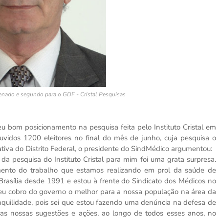
 Senado e segundo para o GDF - Cristal Pesquisas
 posicionamento na pesquisa feita pelo Instituto Cristal em
uvidos 1200 eleitores no final do mês de junho, cuja pesquisa o
iva do Distrito Federal, o presidente do SindMédico argumentou:
squisa do Instituto Cristal para mim foi uma grata surpresa.
nto do trabalho que estamos realizando em prol da saúde de
Brasília desde 1991 e estou à frente do Sindicato dos Médicos no
 eu cobro do governo o melhor para a nossa população na área da
nquilidade, pois sei que estou fazendo uma denúncia na defesa de
as nossas sugestões e ações, ao longo de todos esses anos, no