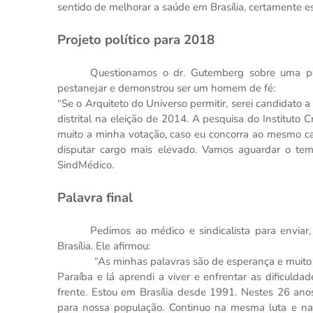
sentido de melhorar a saúde em Brasília, certamente e
Projeto político para 2018
Questionamos o dr. Gutemberg sobre uma pos
pestanejar e demonstrou ser um homem de fé:
“Se o Arquiteto do Universo permitir, serei candidato
distrital na eleição de 2014. A pesquisa do Instituto 
muito a minha votação, caso eu concorra ao mesmo ca
disputar cargo mais elevado. Vamos aguardar o tem
SindMédico.
Palavra final
Pedimos ao médico e sindicalista para envi
Brasília. Ele afirmou:
“As minhas palavras são de esperança e muito otimi
Paraíba e lá aprendi a viver e enfrentar as dificuldad
frente. Estou em Brasília desde 1991. Nestes 26 an
para nossa população. Continuo na mesma luta e na