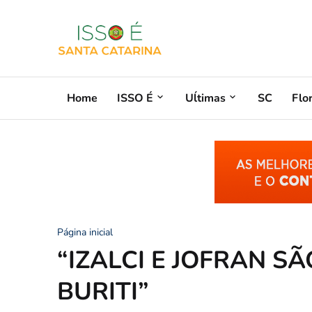
Home
ISSO É
Uĺtimas
SC
Flo
Página inicial
“IZALCI E JOFRAN S
BURITI”