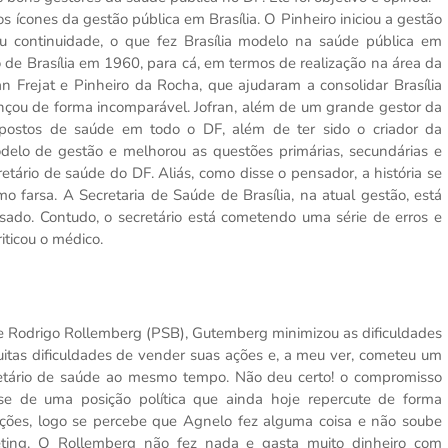
s ícones da gestão pública em Brasília. O Pinheiro iniciou a gestão
u continuidade, o que fez Brasília modelo na saúde pública em
 de Brasília em 1960, para cá, em termos de realização na área da
 Frejat e Pinheiro da Rocha, que ajudaram a consolidar Brasília
nçou de forma incomparável. Jofran, além de um grande gestor da
e postos de saúde em todo o DF, além de ter sido o criador da
delo de gestão e melhorou as questões primárias, secundárias e
retário de saúde do DF. Aliás, como disse o pensador, a história se
o farsa. A Secretaria de Saúde de Brasília, na atual gestão, está
sado. Contudo, o secretário está cometendo uma série de erros e
riticou o médico.
 Rodrigo Rollemberg (PSB), Gutemberg minimizou as dificuldades
uitas dificuldades de vender suas ações e, a meu ver, cometeu um
cretário de saúde ao mesmo tempo. Não deu certo! o compromisso
se de uma posição política que ainda hoje repercute de forma
ações, logo se percebe que Agnelo fez alguma coisa e não soube
eting. O Rollemberg não fez nada e gasta muito dinheiro com