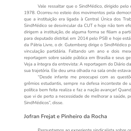
Vale ressaltar que o SindMédico, dirigido pel
1978. Ocorreu no esteio dos movimentos pela democra
que a instituição era ligada à Central Única dos T
SindMédico se desvincular da CUT e hoje não tem efet
dirigem a instituição, de alguma forma se filiam a part
para deputado distrital em 2014 pelo PSB e hoje está
da Pátria Livre, o dr. Gutemberg dirige o SindMédico
vinculação partidária. Faltando um ano e dois mese
reportagem sobre saúde pública em Brasília e seus ges
Veja a íntegra da entrevista: A reportagem do Diário d
sua trajetória. Ele deu uma olhada na sala onde estava
“Desde infante me preocupei com as questões
grêmios estudantis, sempre na defesa inconteste de u
política bem feita realiza e faz a nação avançar! Quan
que vi de perto a necessidade de melhorar a saúde, po
SindMédicos”, disse.
Jofran Frejat e Pinheiro da Rocha
Perguntamos ao experiente sindicalista sobre os