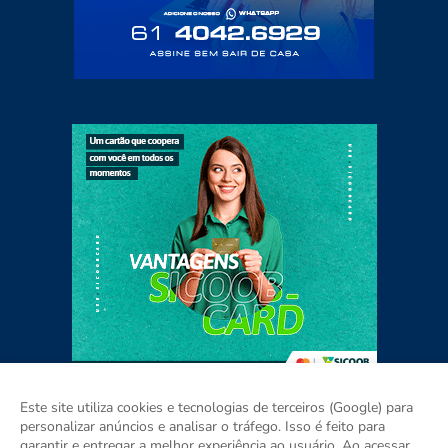
Este site utiliza cookies e tecnologias de terceiros (Google) para
personalizar anúncios e analisar o tráfego. Isso é feito para
garantir e entregar a melhor experiência ao usuário. Ao acessar,